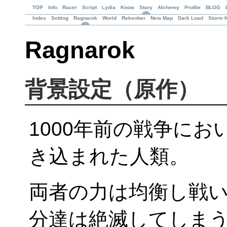
TOP
Info
Racer
Script
Lydia
Know
Story
Alchemy
Profile
BLOG
Index
Setting
Ragnarok
World
Rekenber
New Map
Dark Load
Storm K
Ragnarok
背景設定
（原作）
1000年前の戦争に
き込まれた人類。
両者の力は均衡し戦
分達は絶滅してしま