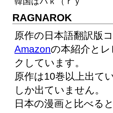
韓国はパｋ（ｒｙ
RAGNAROK
原作の日本語翻訳版
Amazon
の本紹介とレ
クしています。
原作は10巻以上出て
しか出ていません。
日本の漫画と比べる